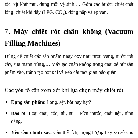
tóc, xịt khử mùi, dung môi vệ sinh,… Gồm các bước: chiết chất
lỏng, chiết khí đẩy (LPG, CO₂), đóng nắp và ép van.
7.
Máy chiết rót chân không (Vacuum
Filling Machines)
Dùng để chiết các sản phẩm nhạy oxy như rượu vang, nước trái
cây, sữa thanh trùng,… Máy tạo chân không trong chai để hút sản
phẩm vào, tránh tạo bọt khí và kéo dài thời gian bảo quản.
Các yếu tố cần xem xét khi lựa chọn máy chiết rót
Dạng sản phẩm
: Lỏng, sệt, bột hay hạt?
Bao bì
: Loại chai, cốc, túi, hũ – kích thước, chất liệu, hình
dáng.
Yêu cầu chính xác
: Cần thể tích, trọng lượng hay sai số cho