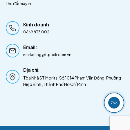
Thu đổi máy in
Kinh doanh:
0869 833 002
Email:
marketing@ttpack.com.vn
:
Địa chỉ
Tòa Nhà ST Moritz, Số 1014 Phạm Văn Đồng, Phường
Hiệp Bình , Thành Phố Hồ Chí Minh