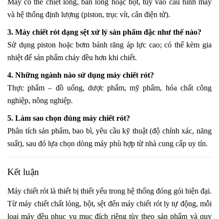
Máy có thể chiết lỏng, bán lỏng hoặc bột, tùy vào cấu hình máy
và hệ thống định lượng (piston, trục vít, cân điện tử).
3. Máy chiết rót dạng sệt xử lý sản phẩm đặc như thế nào?
Sử dụng piston hoặc bơm bánh răng áp lực cao; có thể kèm gia
nhiệt để sản phẩm chảy đều hơn khi chiết.
4. Những ngành nào sử dụng máy chiết rót?
Thực phẩm – đồ uống, dược phẩm, mỹ phẩm, hóa chất công
nghiệp, nông nghiệp.
5. Làm sao chọn đúng máy chiết rót?
Phân tích sản phẩm, bao bì, yêu cầu kỹ thuật (độ chính xác, năng
suất), sau đó lựa chọn dòng máy phù hợp từ nhà cung cấp uy tín.
Kết luận
Máy chiết rót là thiết bị thiết yếu trong hệ thống đóng gói hiện đại.
Từ máy chiết chất lỏng, bột, sệt đến máy chiết rót ly tự động, mỗi
loại máy đều phục vụ mục đích riêng tùy theo sản phẩm và quy