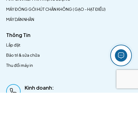
MÁY ĐÓNG GÓI HÚT CHÂN KHÔNG ( GẠO - HẠT ĐIỀU)
MÁY DÁN NHÃN
Thông Tin
Lắp đặt
Bảo trì & sửa chữa
Thu đổi máy in
Kinh doanh:
0869 833 002
Email:
marketing@ttpack.com.vn
:
Địa chỉ