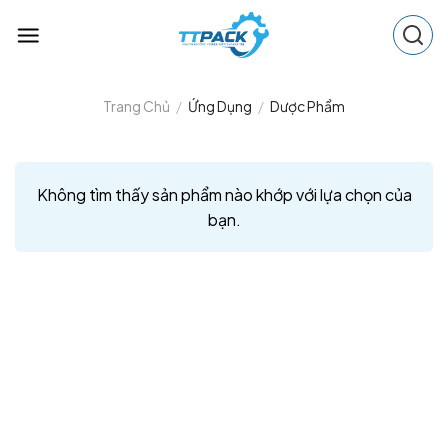
Skip
to
content
Trang Chủ
/
Ứng Dụng
/
Dược Phẩm
Không tìm thấy sản phẩm nào khớp với lựa chọn của
bạn.