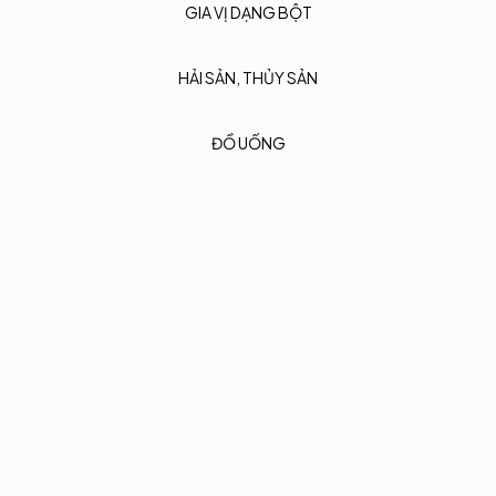
GIA VỊ DẠNG BỘT
HẢI SẢN, THỦY SẢN
ĐỒ UỐNG