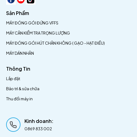
Sản Phẩm
MÁY ĐÓNG GÓI ĐỨNG VFFS
MÁY CÂN KIỂM TRA TRỌNG LƯỢNG
MÁY ĐÓNG GÓI HÚT CHÂN KHÔNG ( GẠO - HẠT ĐIỀU)
MÁY DÁN NHÃN
Thông Tin
Lắp đặt
Bảo trì & sửa chữa
Thu đổi máy in
Kinh doanh:
0869 833 002