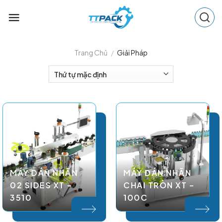
Skip
to
content
Trang Chủ
/
Giải Pháp
MÁY DÁN NHÃN
MÁY DÁN NHÃN
02 SIDES XT –
CHAI TRÒN XT –
3510
100C