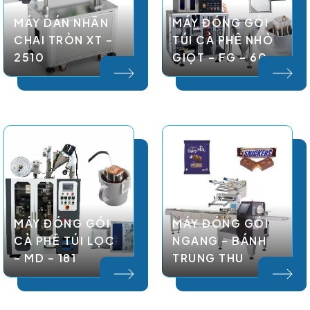
MÁY DÁN NHÃN
MÁY ĐÓNG GÓI
CHAI TRÒN XT –
TÚI CÀ PHÊ NHỎ
2510
GIỌT – FG – 60
MÁY ĐÓNG GÓI
MÁY ĐÓNG GÓI
CÀ PHÊ TÚI LỌC
NGANG – BÁNH
– MD – 181
TRUNG THU