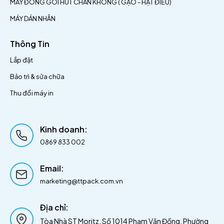
MÁY ĐÓNG GÓI HÚT CHÂN KHÔNG ( GẠO - HẠT ĐIỀU)
MÁY DÁN NHÃN
Thông Tin
Lắp đặt
Bảo trì & sửa chữa
Thu đổi máy in
Kinh doanh:
0869 833 002
Email:
marketing@ttpack.com.vn
:
Địa chỉ
Tòa Nhà ST Moritz, Số 1014 Phạm Văn Đồng, Phường