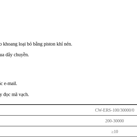
 khoang loại bỏ bằng piston khí nén.
qua dây chuyền.
c e-mail.
áy đọc mã vạch.
CW-ERS-100/30000/0
200-30000
≥10