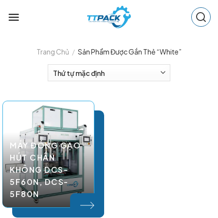
Skip
to
content
Trang Chủ
/
Sản Phẩm Được Gắn Thẻ “white”
MÁY ĐÓNG GẠO
HÚT CHÂN
KHÔNG DCS-
5F60N, DCS-
5F80N