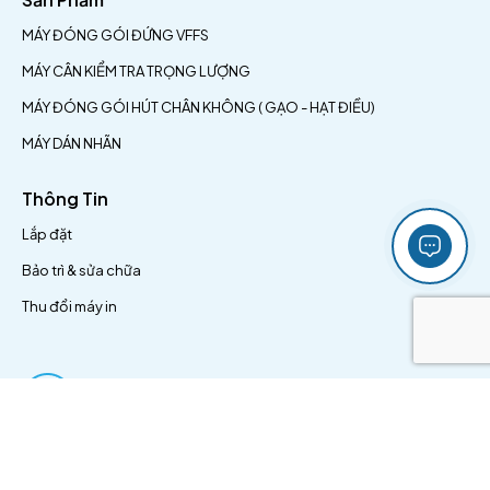
MÁY ĐÓNG GÓI ĐỨNG VFFS
MÁY CÂN KIỂM TRA TRỌNG LƯỢNG
MÁY ĐÓNG GÓI HÚT CHÂN KHÔNG ( GẠO - HẠT ĐIỀU)
MÁY DÁN NHÃN
Thông Tin
Lắp đặt
Bảo trì & sửa chữa
Thu đổi máy in
Kinh doanh:
0869 833 002
Email: